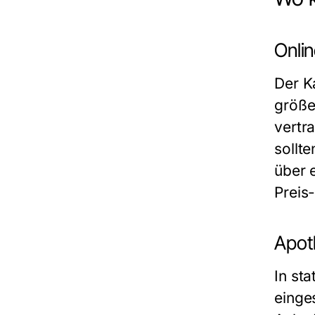
Onli
Der K
größe
vertr
sollt
über 
Preis
Apot
In st
einge