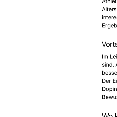
Athle
Alter
intere
Ergeb
Vorte
Im Le
sind.
besse
Der E
Dopin
Bewus
Wo 