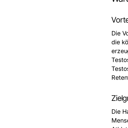
Vort
Die V
die k
erzeu
Testo
Testo
Retent
Zielg
Die H
Mensc