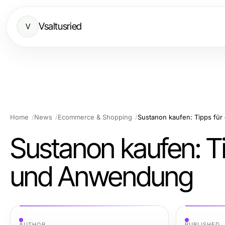
Vsaltusried
V
Home
News
Ecommerce & Shopping
Sustanon kaufen: Tipps fü
Sustanon kaufen: T
und Anwendung
AUTHOR
PUBLISHED