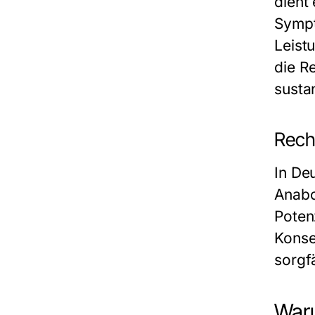
dient
Sympt
Leist
die R
susta
Recht
In De
Anabo
Poten
Konse
sorgf
War