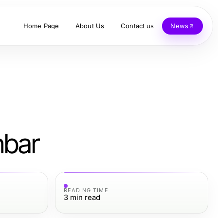
Home Page
About Us
Contact us
News
hbar
READING TIME
3
min read