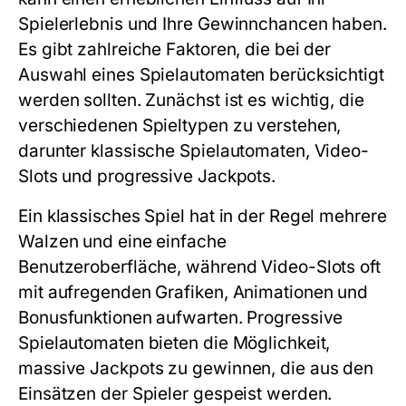
Spielerlebnis und Ihre Gewinnchancen haben.
Es gibt zahlreiche Faktoren, die bei der
Auswahl eines Spielautomaten berücksichtigt
werden sollten. Zunächst ist es wichtig, die
verschiedenen Spieltypen zu verstehen,
darunter klassische Spielautomaten, Video-
Slots und progressive Jackpots.
Ein klassisches Spiel hat in der Regel mehrere
Walzen und eine einfache
Benutzeroberfläche, während Video-Slots oft
mit aufregenden Grafiken, Animationen und
Bonusfunktionen aufwarten. Progressive
Spielautomaten bieten die Möglichkeit,
massive Jackpots zu gewinnen, die aus den
Einsätzen der Spieler gespeist werden.