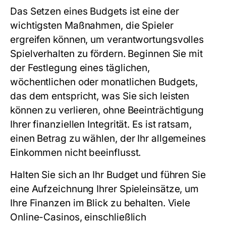
Das Setzen eines Budgets ist eine der
wichtigsten Maßnahmen, die Spieler
ergreifen können, um verantwortungsvolles
Spielverhalten zu fördern. Beginnen Sie mit
der Festlegung eines täglichen,
wöchentlichen oder monatlichen Budgets,
das dem entspricht, was Sie sich leisten
können zu verlieren, ohne Beeinträchtigung
Ihrer finanziellen Integrität. Es ist ratsam,
einen Betrag zu wählen, der Ihr allgemeines
Einkommen nicht beeinflusst.
Halten Sie sich an Ihr Budget und führen Sie
eine Aufzeichnung Ihrer Spieleinsätze, um
Ihre Finanzen im Blick zu behalten. Viele
Online-Casinos, einschließlich