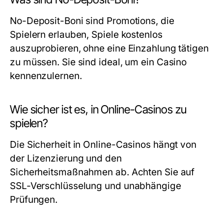
No-Deposit-Boni sind Promotions, die
Spielern erlauben, Spiele kostenlos
auszuprobieren, ohne eine Einzahlung tätigen
zu müssen. Sie sind ideal, um ein Casino
kennenzulernen.
Wie sicher ist es, in Online-Casinos zu
spielen?
Die Sicherheit in Online-Casinos hängt von
der Lizenzierung und den
Sicherheitsmaßnahmen ab. Achten Sie auf
SSL-Verschlüsselung und unabhängige
Prüfungen.