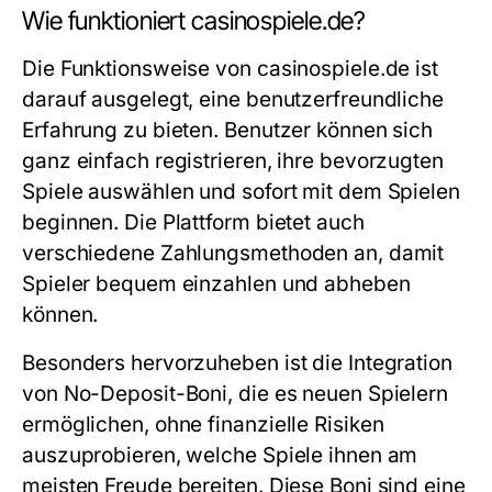
Wie funktioniert casinospiele.de?
Die Funktionsweise von casinospiele.de ist
darauf ausgelegt, eine benutzerfreundliche
Erfahrung zu bieten. Benutzer können sich
ganz einfach registrieren, ihre bevorzugten
Spiele auswählen und sofort mit dem Spielen
beginnen. Die Plattform bietet auch
verschiedene Zahlungsmethoden an, damit
Spieler bequem einzahlen und abheben
können.
Besonders hervorzuheben ist die Integration
von No-Deposit-Boni, die es neuen Spielern
ermöglichen, ohne finanzielle Risiken
auszuprobieren, welche Spiele ihnen am
meisten Freude bereiten. Diese Boni sind eine