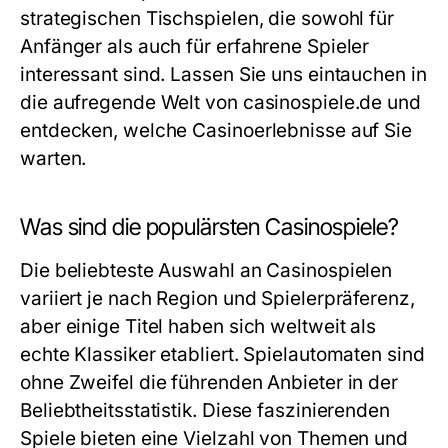
strategischen Tischspielen, die sowohl für
Anfänger als auch für erfahrene Spieler
interessant sind. Lassen Sie uns eintauchen in
die aufregende Welt von casinospiele.de und
entdecken, welche Casinoerlebnisse auf Sie
warten.
Was sind die populärsten Casinospiele?
Die beliebteste Auswahl an Casinospielen
variiert je nach Region und Spielerpräferenz,
aber einige Titel haben sich weltweit als
echte Klassiker etabliert. Spielautomaten sind
ohne Zweifel die führenden Anbieter in der
Beliebtheitsstatistik. Diese faszinierenden
Spiele bieten eine Vielzahl von Themen und