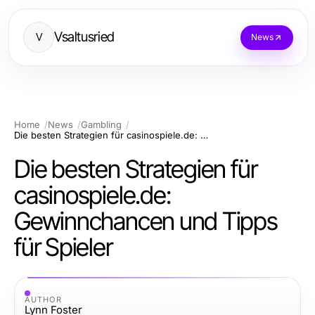
Vsaltusried
V
News
Home
News
Gambling
Die besten Strategien für casinospiele.de: Gewinnchancen und Tipps für Spieler
Die besten Strategien für
casinospiele.de:
Gewinnchancen und Tipps
für Spieler
AUTHOR
Lynn Foster